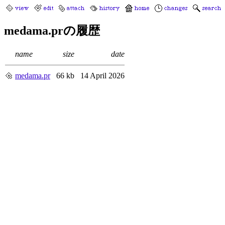
medama.prの履歴
name
size
date
medama.pr
66 kb
14 April 2026