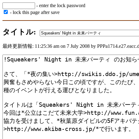
- enter the lock password
- lock this page after save
タイトル:
最終更新情報: 11:25:36 am on 7 July 2008 by PPPa1714.e27.eacc.dt