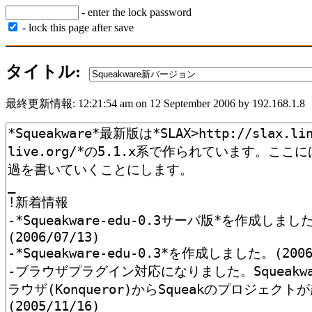
- enter the lock password
- lock this page after save
タイトル:
最終更新情報: 12:21:54 am on 12 September 2006 by 192.168.1.8