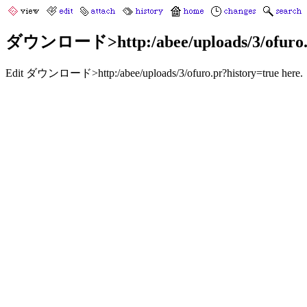
ダウンロード>http:/abee/uploads/3/ofuro.p
Edit ダウンロード>http:/abee/uploads/3/ofuro.pr?history=true here.