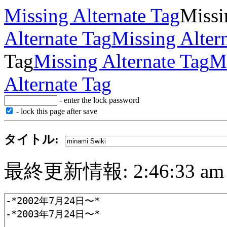
Missing Alternate Tag
Missi
Alternate Tag
Missing Alter
Tag
Missing Alternate Tag
Mi
Alternate Tag
- enter the lock password
- lock this page after save
タイトル:
最終更新情報: 2:46:33 am on 