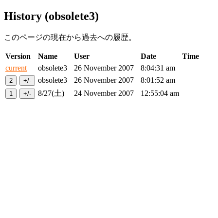
History (obsolete3)
このページの現在から過去への履歴。
Version
Name
User
Date
Time
current
obsolete3
26 November 2007
8:04:31 am
obsolete3
26 November 2007
8:01:52 am
8/27(土)
24 November 2007
12:55:04 am