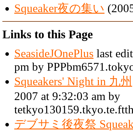
Squeaker夜の集い
(2005
Links to this Page
SeasideJOnePlus
last edi
pm by PPPbm6571.tokyo-i
Squeakers' Night in 九州
2007 at 9:32:03 am by
tetkyo130159.tkyo.te.ftt
デブサミ後夜祭 Squeaker