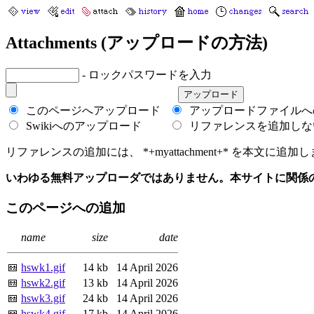
Attachments (アップロードの方法)
- ロックパスワードを入力
このページへアップロード
アップロードファイルへ
Swikiへのアップロード
リファレンスを追加しな
リファレンスの追加には、 *+myattachment+* を本文に追加します
いわゆる無料アップローダではありません。本サイトに関係
このページへの追加
name
size
date
hswk1.gif
14 kb
14 April 2026
hswk2.gif
13 kb
14 April 2026
hswk3.gif
24 kb
14 April 2026
hswk4.gif
17 kb
14 April 2026