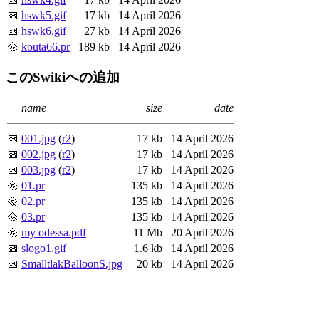
hswk5.gif
17 kb
14 April 2026
hswk6.gif
27 kb
14 April 2026
kouta66.pr
189 kb
14 April 2026
このSwikiへの追加
name
size
date
001.jpg
(
r2
)
17 kb
14 April 2026
002.jpg
(
r2
)
17 kb
14 April 2026
003.jpg
(
r2
)
17 kb
14 April 2026
01.pr
135 kb
14 April 2026
02.pr
135 kb
14 April 2026
03.pr
135 kb
14 April 2026
my odessa.pdf
11 Mb
20 April 2026
slogo1.gif
1.6 kb
14 April 2026
SmalltlakBalloonS.jpg
20 kb
14 April 2026