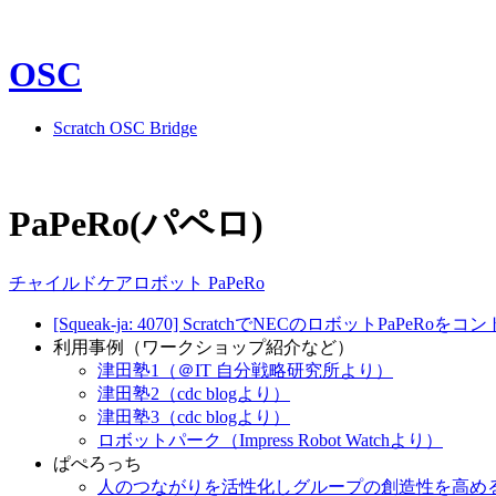
OSC
Scratch OSC Bridge
PaPeRo(パペロ)
チャイルドケアロボット PaPeRo
[Squeak-ja: 4070] ScratchでNECのロボットPaPeRoを
利用事例（ワークショップ紹介など）
津田塾1（＠IT 自分戦略研究所より）
津田塾2（cdc blogより）
津田塾3（cdc blogより）
ロボットパーク（Impress Robot Watchより）
ぱぺろっち
人のつながりを活性化しグループの創造性を高め