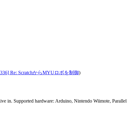
a: 4336] Re: ScratchからMYUロボを制御
)
 live in. Supported hardware: Arduino, Nintendo Wiimote, Parallel