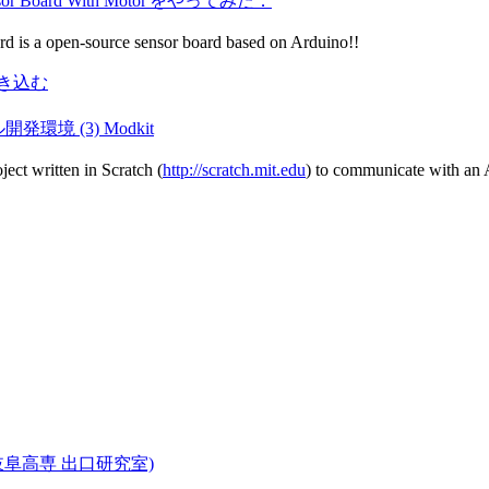
Board With Motor'をやってみた．
rd is a open-source sensor board based on Arduino!!
を書き込む
環境 (3) Modkit
ject written in Scratch (
http://scratch.mit.edu
) to communicate with an 
岐阜高専 出口研究室)