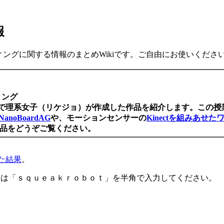
報
ューティングに関する情報のまとめWikiです。ご自由にお使いくださ
ィング
業で理系女子（リケジョ）が作成した作品を紹介します。この授
NanoBoardAG
や、モーションセンサーの
Kinectを組みあせ
品をどうぞご覧ください。
た結果
。
の際は「ｓｑｕｅａｋｒｏｂｏｔ」を半角で入力してください。