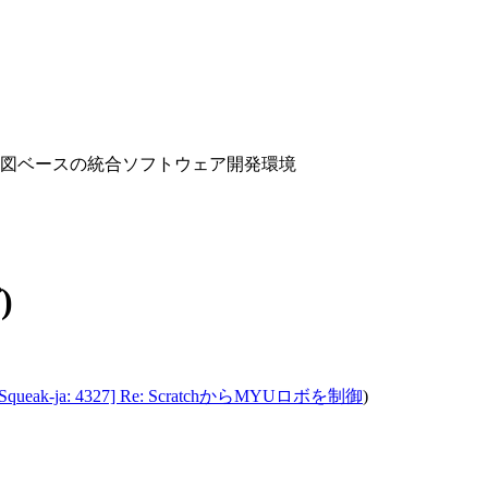
移図ベースの統合ソフトウェア開発環境
)
[Squeak-ja: 4327] Re: ScratchからMYUロボを制御
)