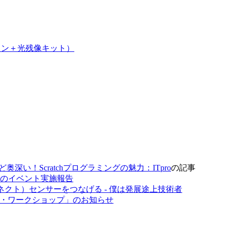
イコン＋光残像キット）
深い！Scratchプログラミングの魅力：ITpro
の記事
のイベント実施報告
nect（キネクト）センサーをつなげる - 僕は発展途上技術者
ング・ワークショップ」のお知らせ