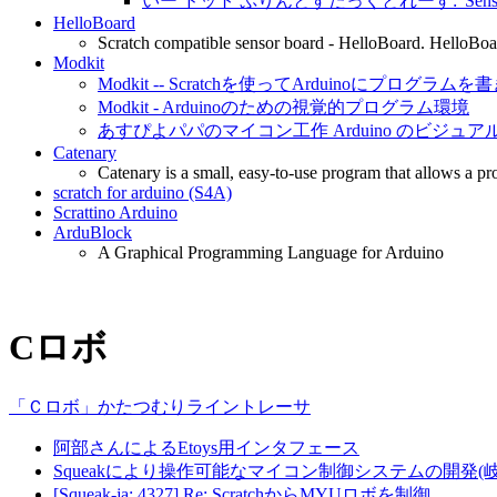
いー ドット ぷりんとすたっくとれーす: 'Sensor 
HelloBoard
Scratch compatible sensor board - HelloBoard. HelloBoa
Modkit
Modkit -- Scratchを使ってArduinoにプログラム
Modkit - Arduinoのための視覚的プログラム環境
あすぴよパパのマイコン工作 Arduino のビジュアル開発
Catenary
Catenary is a small, easy-to-use program that allows a pro
scratch for arduino (S4A)
Scrattino Arduino
ArduBlock
A Graphical Programming Language for Arduino
Cロボ
「Ｃロボ」かたつむりライントレーサ
阿部さんによるEtoys用インタフェース
Squeakにより操作可能なマイコン制御システムの開発(
[Squeak-ja: 4327] Re: ScratchからMYUロボを制御