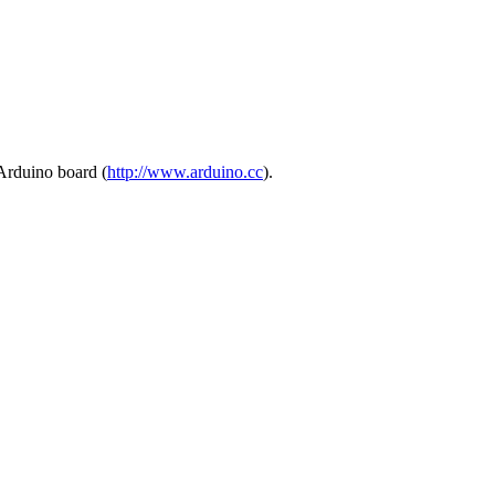
Arduino board (
http://www.arduino.cc
).