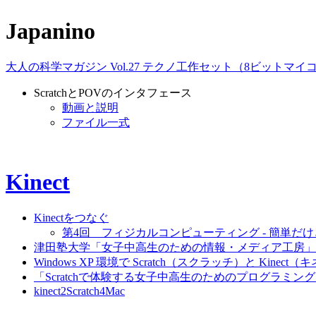
Japanino
大人の科学マガジン Vol.27 テクノ工作セット（8ビットマ
ScratchとPOVのインタフェース
動画と説明
ファイル一式
Kinect
Kinectをつなぐ
第4回 フィジカルコンピューティング - 簡単だけど奥
津田塾大学「女子中高生のための情報・メディア工房」
Windows XP 環境で Scratch（スクラッチ）と Ki
「Scratchで体験する女子中高生のためのプログラミ
kinect2Scratch4Mac