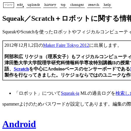
Squeak／Scratch＋ロボットに関する情
SqueakやScratchを使ったロボットやフィジカルコンピ
2012年12月1,2日の
Maker Faire Tokyo 2012
に出展します。
阿部和広 リケジョ（理系女子）もフィジカルコンピューテ
津田塾大学大学院理学研究科情報科学専攻特別講義IIの授
語、
Scratch
を中心にArduinoベースのセンサーボードである
製作を行なってきました。リケジョならではのユニークな作
「ロボット」について
Squeak-ja
MLの過去ログを
検索し
spammerよけのためパスワードが設定してあります。編集
Android