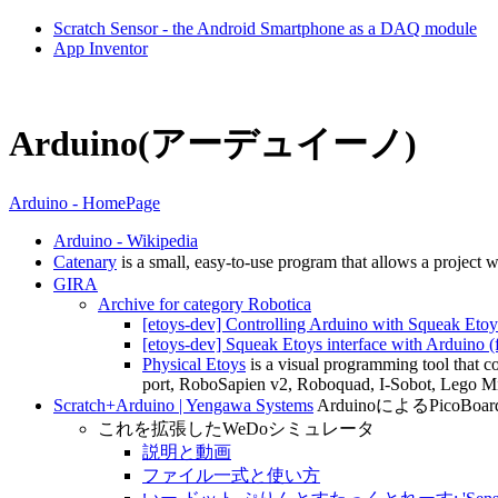
Scratch Sensor - the Android Smartphone as a DAQ module
App Inventor
Arduino(アーデュイーノ)
Arduino - HomePage
Arduino - Wikipedia
Catenary
is a small, easy-to-use program that allows a project 
GIRA
Archive for category Robotica
[etoys-dev] Controlling Arduino with Squeak Etoy
[etoys-dev] Squeak Etoys interface with Arduino (fi
Physical Etoys
is a visual programming tool that c
port, RoboSapien v2, Roboquad, I-Sobot, Lego M
Scratch+Arduino | Yengawa Systems
ArduinoによるPico
これを拡張したWeDoシミュレータ
説明と動画
ファイル一式と使い方