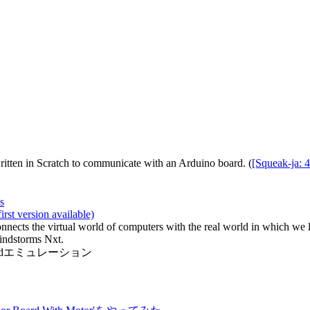
written in Scratch to communicate with an Arduino board. (
[Squeak-j
s
rst version available)
onnects the virtual world of computers with the real world in which we
indstorms Nxt.
Boardエミュレーション