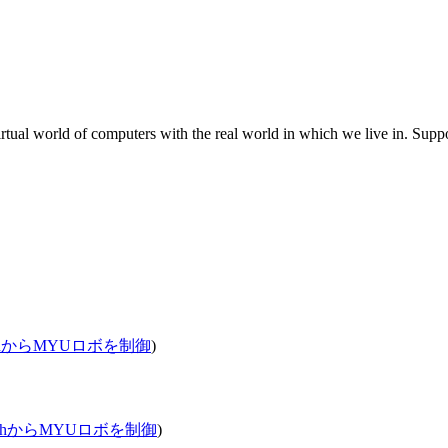
irtual world of computers with the real world in which we live in. Sup
ScratchからMYUロボを制御
)
: ScratchからMYUロボを制御
)